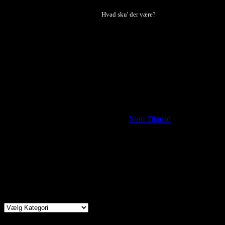
Hvad sku' der være?
– mød de venner, du ikke vidste, du havde
Kontingent
Medlemskab koster i 2026 200,- Du kan melde dig ind/forny medlems
Tilmelding til arrangementer
sker på
Nem Tilmeld
Prisen ses på tilmeldingssiden.
Spisning koster
100 kr. for medlemmer
130 kr. for ikke-medlemmer.
Byens Fællesskab samarbejder med Kulturmaskinen
Kategorier
Meld dig ind i Byens Fællesskab