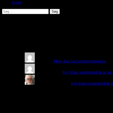
Login
Søg
efter:
Results
[frontier-query]
Seneste kommentarer
Connie
on
More than less sommerafslutning
: “
Go
Birgit Jensen
on
Syv friske vandringsfolk på tu
Jørgen Carstensen
on
Syv friske vandringsfolk 