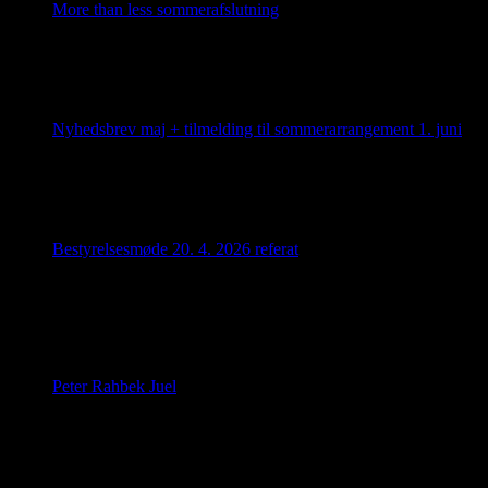
More than less sommerafslutning
af Jørgen Carstensen
1. juni 2026
Sidste aften i forårssæsonen i Byens Fællesskab bød på dejlig f
less” Og så blev det nye program for efteråret 2026 uddelt. D
Nyhedsbrev maj + tilmelding til sommerarrangement 1. juni
af Birgit
22. maj 2026
Byens Fællesskab, Nyhedsbrev maj 2026 Så er sommeren ved at næ
efter spisning besøg af Jazzkvartetten ”More than less”, som vi
Bestyrelsesmøde 20. 4. 2026 referat
af Jørgen Carstensen
10. maj 2026
Bestyrelsen har afholdt møde i april som bl.a. handlede om akti
Peter Rahbek Juel
af Jørgen Carstensen
1. maj 2026
I mandags havde vi besøg af Odenses borgmester. Han fortalte 
Peter var glad for at møde Byens Fællesskab, som repræsenter