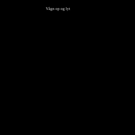
Vågn op og lyt
t på medlemslisten og du betaler for medlemskabet.