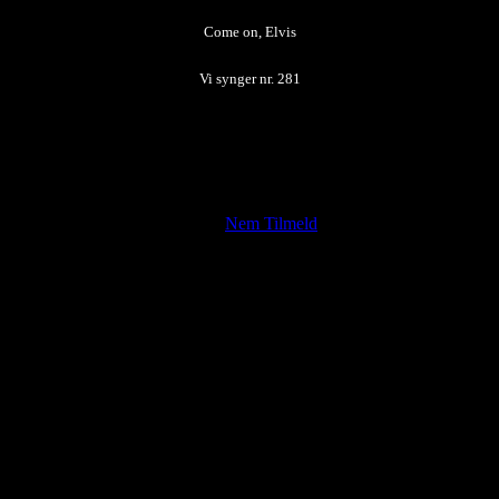
Juel
Come on, Elvis
Vi synger nr. 281
kab i foreningen ved at benytte
Nem Tilmeld
. Her bliver du registrere