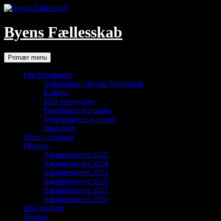
Hop
til
indhold
Byens Fællesskab
Søg
Primær menu
Om foreningen
Velkommen i Byens Fællesskab
Kontakt
Mød bestyrelsen
Foreningsdokumenter
Nyhedsbreve og pjecer
Opskrifter
Sæson-program
Historik
Arrangementer 2025
Arrangementer 2024
Arrangementer 2023
Arrangementer 2022
Arrangementer 2021
Arrangementer 2020
Bliv medlem
Forslag