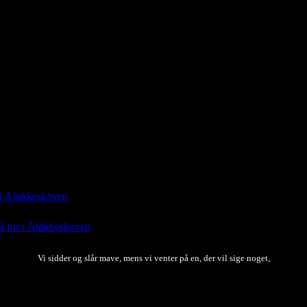
d sommer til alle og på gensyn i september. Håber alle har fået eller h
r i Åløkkeskoven
: “
Det var meget hyggeligt. Godt vi holdt fast i at gen
på tur i Åløkkeskoven
: “
Der hyggeligt ud☺️
”
apr 14, 15:55
Vi sidder og slår mave, mens vi venter på en, der vil sige noget,