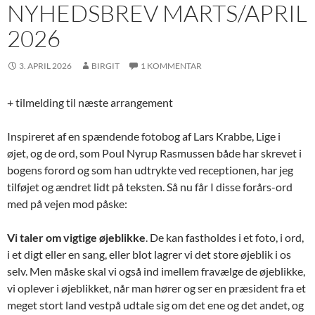
NYHEDSBREV MARTS/APRIL
2026
3. APRIL 2026
BIRGIT
1 KOMMENTAR
+ tilmelding til næste arrangement
Inspireret af en spændende fotobog af Lars Krabbe, Lige i
øjet, og de ord, som Poul Nyrup Rasmussen både har skrevet i
bogens forord og som han udtrykte ved receptionen, har jeg
tilføjet og ændret lidt på teksten. Så nu får I disse forårs-ord
med på vejen mod påske:
Vi taler om vigtige øjeblikke
. De kan fastholdes i et foto, i ord,
i et digt eller en sang, eller blot lagrer vi det store øjeblik i os
selv. Men måske skal vi også ind imellem fravælge de øjeblikke,
vi oplever i øjeblikket, når man hører og ser en præsident fra et
meget stort land vestpå udtale sig om det ene og det andet, og