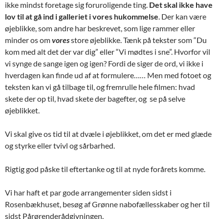
ikke mindst foretage sig foruroligende ting.
Det skal ikke have
lov til at gå ind i galleriet i vores hukommelse
. Der kan være
øjeblikke, som andre har beskrevet, som lige rammer eller
minder os om
vores
store øjeblikke. Tænk på tekster som “Du
kom med alt det der var dig” eller “Vi mødtes i sne”. Hvorfor vil
vi synge de sange igen og igen? Fordi de siger de ord, vi ikke i
hverdagen kan finde ud af at formulere…… Men med fotoet og
teksten kan vi gå tilbage til, og fremrulle hele filmen: hvad
skete der op til, hvad skete der bagefter, og se på selve
øjeblikket.
Vi skal give os tid til at dvæle i øjeblikket, om det er med glæde
og styrke eller tvivl og sårbarhed.
Rigtig god påske til eftertanke og til at nyde forårets komme.
Vi har haft et par gode arrangementer siden sidst i
Rosenbækhuset, besøg af Grønne nabofællesskaber og her til
sidst Pårørenderådgivningen.