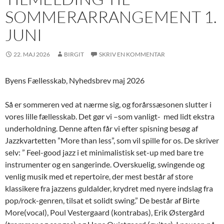
SOMMERARRANGEMENT 1.
JUNI
22. MAJ 2026
BIRGIT
SKRIV EN KOMMENTAR
Byens Fællesskab, Nyhedsbrev maj 2026
Så er sommeren ved at nærme sig, og forårssæsonen slutter i
vores lille fællesskab. Det gør vi –som vanligt- med lidt ekstra
underholdning. Denne aften får vi efter spisning besøg af
Jazzkvartetten ”More than less”, som vil spille for os. De skriver
selv: ” Feel-good jazz i et minimalistisk set-up med bare tre
instrumenter og en sangerinde. Overskuelig, swingende og
venlig musik med et repertoire, der mest består af store
klassikere fra jazzens guldalder, krydret med nyere indslag fra
pop/rock-genren, tilsat et solidt swing.” De består af Birte
More(vocal), Poul Vestergaard (kontrabas), Erik Østergård