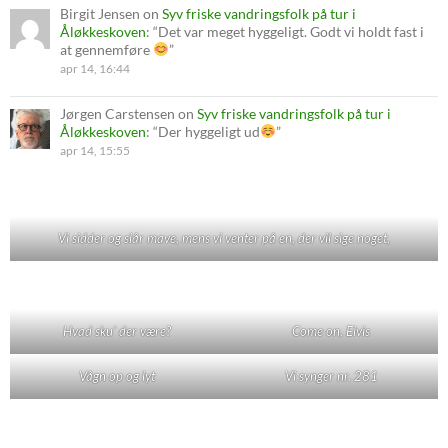
Birgit Jensen
on
Syv friske vandringsfolk på tur i
Åløkkeskoven
: “
Det var meget hyggeligt. Godt vi holdt fast i
at gennemføre
”
apr 14, 16:44
Jørgen Carstensen
on
Syv friske vandringsfolk på tur i
Åløkkeskoven
: “
Der hyggeligt ud
”
apr 14, 15:55
Vi sidder og slår mave, mens vi venter på en, der vil sige noget,
Hvad sku' der være?
Come on, Elvis
Vågn op og lyt
Vi synger nr. 281