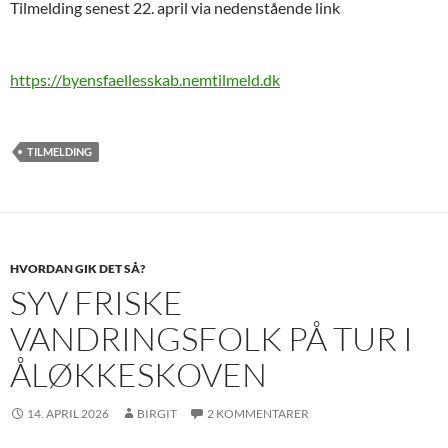
Tilmelding senest 22. april via nedenstående link
https://byensfaellesskab.nemtilmeld.dk
TILMELDING
HVORDAN GIK DET SÅ?
SYV FRISKE
VANDRINGSFOLK PÅ TUR I
ÅLØKKESKOVEN
14. APRIL 2026
BIRGIT
2 KOMMENTARER