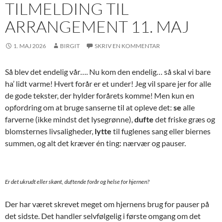
TILMELDING TIL
ARRANGEMENT 11. MAJ
1. MAJ 2026
BIRGIT
SKRIV EN KOMMENTAR
Så blev det endelig vår…. Nu kom den endelig… så skal vi bare
ha’ lidt varme! Hvert forår er et under! Jeg vil spare jer for alle
de gode tekster, der hylder forårets komme! Men kun en
opfordring om at bruge sanserne til at opleve det:
se
alle
farverne (ikke mindst det lysegrønne),
dufte
det friske græs og
blomsternes livsaligheder,
lytte
til fuglenes sang eller biernes
summen, og alt det kræver én ting: nærvær og pauser.
Er det ukrudt eller skønt, duftende forår og helse for hjernen?
Der har været skrevet meget om hjernens brug for pauser på
det sidste. Det handler selvfølgelig i første omgang om det