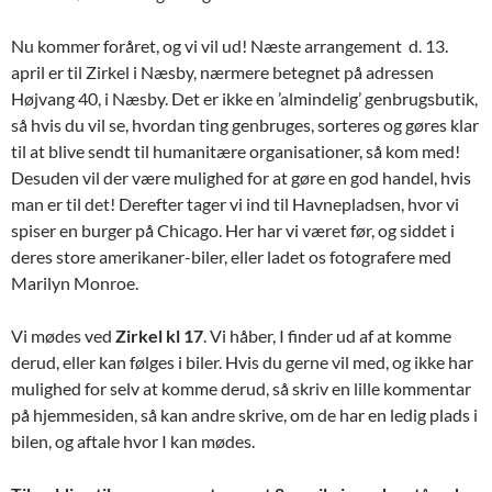
Nu kommer foråret, og vi vil ud! Næste arrangement d. 13.
april er til Zirkel i Næsby, nærmere betegnet på adressen
Højvang 40, i Næsby. Det er ikke en ’almindelig’ genbrugsbutik,
så hvis du vil se, hvordan ting genbruges, sorteres og gøres klar
til at blive sendt til humanitære organisationer, så kom med!
Desuden vil der være mulighed for at gøre en god handel, hvis
man er til det! Derefter tager vi ind til Havnepladsen, hvor vi
spiser en burger på Chicago. Her har vi været før, og siddet i
deres store amerikaner-biler, eller ladet os fotografere med
Marilyn Monroe.
Vi mødes ved
Zirkel kl 17
. Vi håber, I finder ud af at komme
derud, eller kan følges i biler. Hvis du gerne vil med, og ikke har
mulighed for selv at komme derud, så skriv en lille kommentar
på hjemmesiden, så kan andre skrive, om de har en ledig plads i
bilen, og aftale hvor I kan mødes.