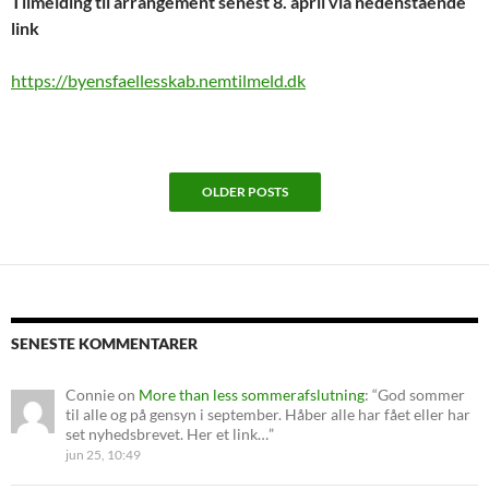
Tilmelding til arrangement senest 8. april via nedenstående
link
https://byensfaellesskab.nemtilmeld.dk
OLDER POSTS
SENESTE KOMMENTARER
Connie
on
More than less sommerafslutning
: “
God sommer
til alle og på gensyn i september. Håber alle har fået eller har
set nyhedsbrevet. Her et link…
”
jun 25, 10:49