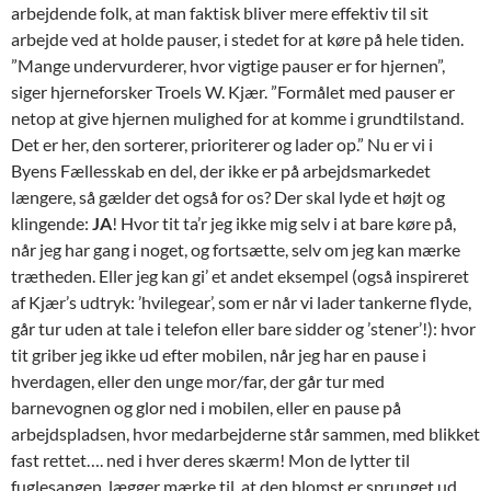
arbejdende folk, at man faktisk bliver mere effektiv til sit
arbejde ved at holde pauser, i stedet for at køre på hele tiden.
”Mange undervurderer, hvor vigtige pauser er for hjernen”,
siger hjerneforsker Troels W. Kjær. ”Formålet med pauser er
netop at give hjernen mulighed for at komme i grundtilstand.
Det er her, den sorterer, prioriterer og lader op.” Nu er vi i
Byens Fællesskab en del, der ikke er på arbejdsmarkedet
længere, så gælder det også for os? Der skal lyde et højt og
klingende:
JA
! Hvor tit ta’r jeg ikke mig selv i at bare køre på,
når jeg har gang i noget, og fortsætte, selv om jeg kan mærke
trætheden. Eller jeg kan gi’ et andet eksempel (også inspireret
af Kjær’s udtryk: ’hvilegear’, som er når vi lader tankerne flyde,
går tur uden at tale i telefon eller bare sidder og ’stener’!): hvor
tit griber jeg ikke ud efter mobilen, når jeg har en pause i
hverdagen, eller den unge mor/far, der går tur med
barnevognen og glor ned i mobilen, eller en pause på
arbejdspladsen, hvor medarbejderne står sammen, med blikket
fast rettet…. ned i hver deres skærm! Mon de lytter til
fuglesangen, lægger mærke til, at den blomst er sprunget ud,