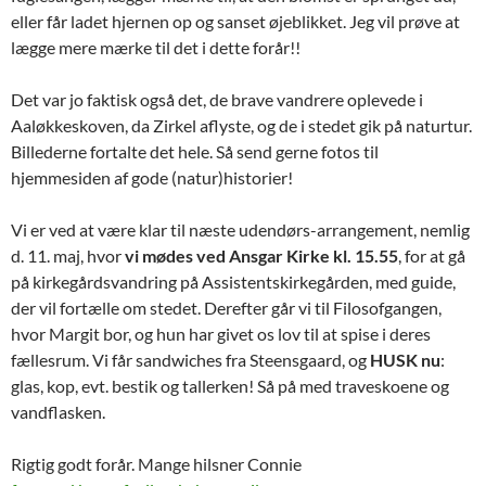
eller får ladet hjernen op og sanset øjeblikket. Jeg vil prøve at
lægge mere mærke til det i dette forår!!
Det var jo faktisk også det, de brave vandrere oplevede i
Aaløkkeskoven, da Zirkel aflyste, og de i stedet gik på naturtur.
Billederne fortalte det hele. Så send gerne fotos til
hjemmesiden af gode (natur)historier!
Vi er ved at være klar til næste udendørs-arrangement, nemlig
d. 11. maj, hvor
vi mødes ved Ansgar Kirke kl. 15.55
, for at gå
på kirkegårdsvandring på Assistentskirkegården, med guide,
der vil fortælle om stedet. Derefter går vi til Filosofgangen,
hvor Margit bor, og hun har givet os lov til at spise i deres
fællesrum. Vi får sandwiches fra Steensgaard, og
HUSK nu
:
glas, kop, evt. bestik og tallerken! Så på med traveskoene og
vandflasken.
Rigtig godt forår. Mange hilsner Connie