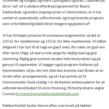
(trommer og congas) og Hans Quistgaard (guitar). I pausen på
de to ’set’ vil vi afsløre efterårsprogrammet for Byens
Fællesskab, og endnu engang synes vi i bestyrelsen, at vi har
samlet et spændende, udfordrende, og inspirerende program,
som vi forhåbentlig både bliver klogere og gladere af!
Vi har forhøjet priserne til sommerarrangementet, så det er
125 kr. for medlemmer og 155 kr. for ikke-medlemmer. Vi håber
alligevel I har lyst til at tage en gæst med, din nabo, en god ven
eller tante Olga, så skal vi nok sørge for dejlig mad og god
stemning. Rigtig god sommer ønsker hele bestyrelsen og på
gensyn til september. Vi lægger også program-folderen på
hjemmesiden, så jer, der evt. ikke kan komme, kan få den at se
straks efter arrangementet, og så I kan printe ud til
interesserede. Husk stadig: I er de bedste ambassadører for at
udbrede kendskabet til vores forening. På bestyrelsens vegne
Connie
formand.byensfaellesskab@gmail.com
Køkkenholdet byder denne aften som lovet på lækker