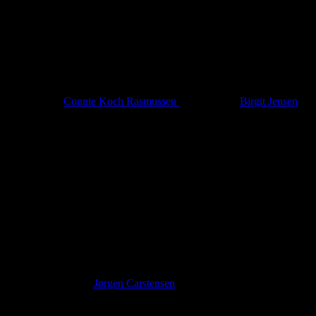
 til formanden
Connie Koch Rasmussen
eller kasserer
Birgit Jensen
21. Ansvarlig i 2026:
Jørgen Carstensen