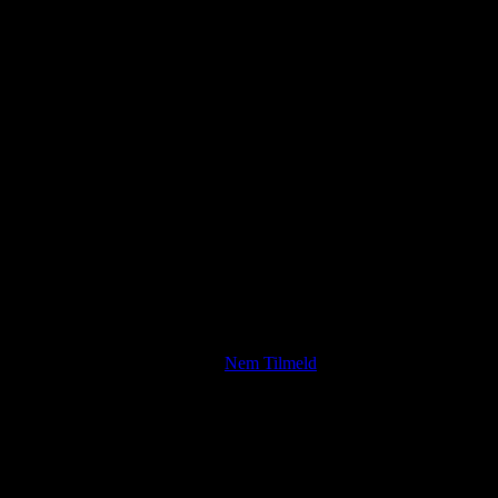
kab i foreningen ved at benytte
Nem Tilmeld
. Her bliver du registrere