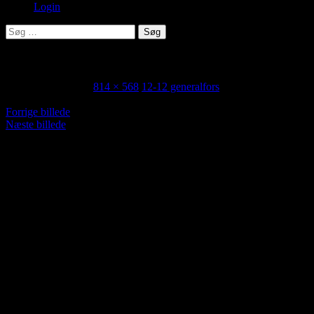
Login
Søg
efter:
12-12 generalfors
12. december 2021
814 × 568
12-12 generalfors
Forrige billede
Næste billede
Her kan du foreslå og kommentere ..