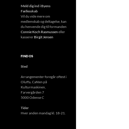
Meld dig ind i Byens
Fællesskab
Vil du vide mere om
medlemskab og deltagelse, kan
du henvende dig til formanden
Connie Koch Rasmussen
eller
kasserer
Birgit Jensen
FIND OS
Sted
Arrangementer foregår oftest i
Oluffa, Caféen
på
Kulturmas
kinen,
Farvergården 7
5000 Odense C
Tider
Hver anden mandag kl. 18-21.