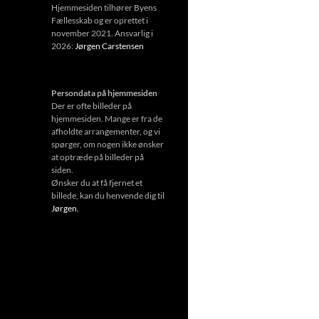
Hjemmesiden tilhører Byens
Fællesskab og er oprettet i
november 2021. Ansvarlig i
2026:
Jørgen Carstensen
Persondata på hjemmesiden
Der er ofte billeder på
hjemmesiden. Mange er fra de
afholdte arrangementer, og vi
spørger, om nogen ikke ønsker
at optræde på billeder på
siden.
Ønsker du at få fjernet et
billede, kan du henvende dig til
Jørgen.