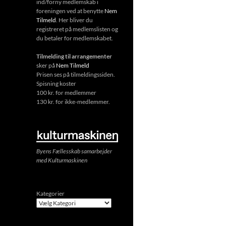
ind/forny medlemskab i
foreningen ved at benytte
Nem
Tilmeld
. Her bliver du
registreret på medlemslisten og
du betaler for medlemskabet.
Tilmelding til arrangementer
sker på
Nem Tilmeld
Prisen ses på tilmeldingssiden.
Spisning koster
100 kr. for medlemmer
130 kr. for ikke-medlemmer.
Byens Fællesskab samarbejder
med Kulturmaskinen
Kategorier