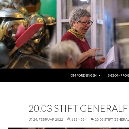
OM FORENINGEN
SÆSON-PRO
20.03 STIFT GENERAL
24. FEBRUAR 2022
613 × 334
20.03 STIFT GENERA