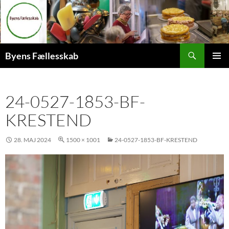
Hop
til
indhold
Søg
Byens Fællesskab
PRIMÆ
MENU
24-0527-1853-BF-
KRESTEND
28. MAJ 2024
1500 × 1001
24-0527-1853-BF-KRESTEND