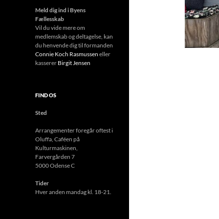
Meld dig ind i Byens
Fællesskab
Vil du vide mere om
medlemskab og deltagelse, kan
du henvende dig til formanden
Connie Koch Rasmussen
eller
kasserer
Birgit Jensen
FIND OS
Sted
Arrangementer foregår oftest i
Oluffa, Caféen
på
Kulturmas
kinen,
Farvergården 7
5000 Odense C
Tider
Hver anden mandag kl. 18-21.