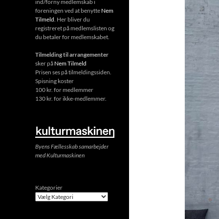
ind/forny medlemskab i
foreningen ved at benytte
Nem
Tilmeld
. Her bliver du
registreret på medlemslisten og
du betaler for medlemskabet.
Tilmelding til arrangementer
sker på
Nem Tilmeld
Prisen ses på tilmeldingssiden.
Spisning koster
100 kr. for medlemmer
130 kr. for ikke-medlemmer.
Byens Fællesskab samarbejder
med Kulturmaskinen
Kategorier