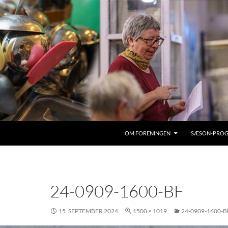
OM FORENINGEN
SÆSON-PRO
24-0909-1600-BF
15. SEPTEMBER 2024
1500 × 1019
24-0909-1600-B