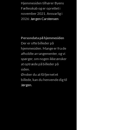
Hjemmesiden tilhører Byens
Fællesskab og er oprettet i
november 2021. Ansvarlig i
2026:
Jørgen Carstensen
Persondata på hjemmesiden
Der er ofte billeder på
hjemmesiden. Mange er fra de
afholdte arrangementer, og vi
spørger, om nogen ikke ønsker
at optræde på billeder på
siden.
Ønsker du at få fjernet et
billede, kan du henvende dig til
Jørgen.