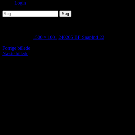
Login
Søg
efter:
240205-BF-SnapInd-22
9. februar 2024
1500 × 1001
240205-BF-SnapInd-22
Forrige billede
Næste billede
Her kan du foreslå og kommentere ..