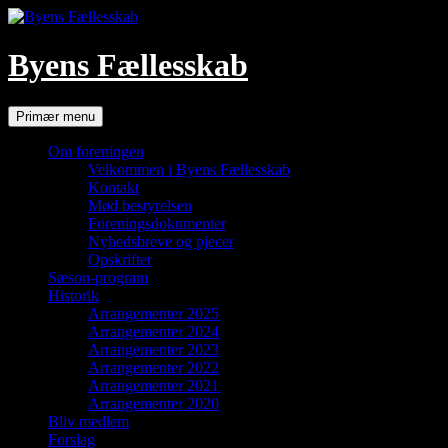
Hop
til
indhold
Byens Fællesskab
Søg
Primær menu
Om foreningen
Velkommen i Byens Fællesskab
Kontakt
Mød bestyrelsen
Foreningsdokumenter
Nyhedsbreve og pjecer
Opskrifter
Sæson-program
Historik
Arrangementer 2025
Arrangementer 2024
Arrangementer 2023
Arrangementer 2022
Arrangementer 2021
Arrangementer 2020
Bliv medlem
Forslag