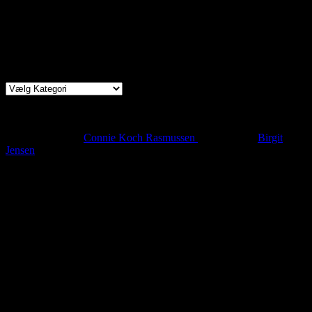
100 kr. for medlemmer
130 kr. for ikke-medlemmer.
Byens Fællesskab samarbejder med Kulturmaskinen
Kategorier
Meld dig ind i Byens Fællesskab
Vil du vide mere om medlemskab og deltagelse, kan du henvende
dig til formanden
Connie Koch Rasmussen
eller kasserer
Birgit
Jensen
Find os
Sted
Arrangementer foregår oftest i Oluffa, Caféen
på
Kulturmas
kinen,
Farvergården 7
5000 Odense C
Tider
Hver anden mandag kl. 18-21.