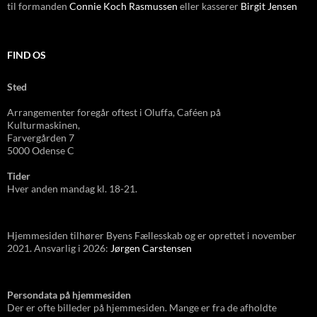
til formanden
Connie Koch Rasmussen
eller kasserer
Birgit Jensen
FIND OS
Sted
Arrangementer foregår oftest i Oluffa, Caféen
på
Kulturmas
kinen,
Farvergården 7
5000 Odense C
Tider
Hver anden mandag kl. 18-21.
Hjemmesiden tilhører Byens Fællesskab og er oprettet i november
2021. Ansvarlig i 2026:
Jørgen Carstensen
Persondata på hjemmesiden
Der er ofte billeder på hjemmesiden. Mange er fra de afholdte