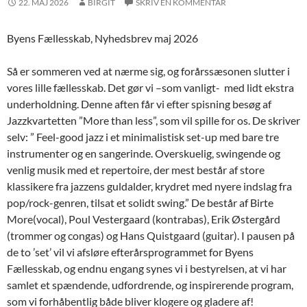
22. MAJ 2026
BIRGIT
SKRIV EN KOMMENTAR
Byens Fællesskab, Nyhedsbrev maj 2026
Så er sommeren ved at nærme sig, og forårssæsonen slutter i
vores lille fællesskab. Det gør vi –som vanligt- med lidt ekstra
underholdning. Denne aften får vi efter spisning besøg af
Jazzkvartetten ”More than less”, som vil spille for os. De skriver
selv: ” Feel-good jazz i et minimalistisk set-up med bare tre
instrumenter og en sangerinde. Overskuelig, swingende og
venlig musik med et repertoire, der mest består af store
klassikere fra jazzens guldalder, krydret med nyere indslag fra
pop/rock-genren, tilsat et solidt swing.” De består af Birte
More(vocal), Poul Vestergaard (kontrabas), Erik Østergård
(trommer og congas) og Hans Quistgaard (guitar). I pausen på
de to ’set’ vil vi afsløre efterårsprogrammet for Byens
Fællesskab, og endnu engang synes vi i bestyrelsen, at vi har
samlet et spændende, udfordrende, og inspirerende program,
som vi forhåbentlig både bliver klogere og gladere af!