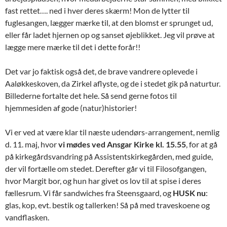
fast rettet…. ned i hver deres skærm! Mon de lytter til
fuglesangen, lægger mærke til, at den blomst er sprunget ud,
eller får ladet hjernen op og sanset øjeblikket. Jeg vil prøve at
lægge mere mærke til det i dette forår!!
Det var jo faktisk også det, de brave vandrere oplevede i
Aaløkkeskoven, da Zirkel aflyste, og de i stedet gik på naturtur.
Billederne fortalte det hele. Så send gerne fotos til
hjemmesiden af gode (natur)historier!
Vi er ved at være klar til næste udendørs-arrangement, nemlig
d. 11. maj, hvor
vi mødes ved Ansgar Kirke kl. 15.55
, for at gå
på kirkegårdsvandring på Assistentskirkegården, med guide,
der vil fortælle om stedet. Derefter går vi til Filosofgangen,
hvor Margit bor, og hun har givet os lov til at spise i deres
fællesrum. Vi får sandwiches fra Steensgaard, og
HUSK nu
:
glas, kop, evt. bestik og tallerken! Så på med traveskoene og
vandflasken.