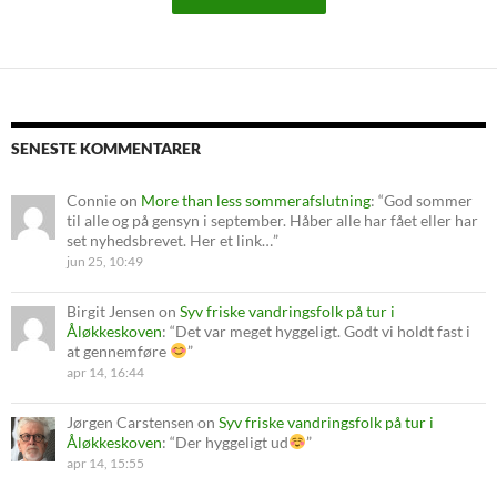
SENESTE KOMMENTARER
Connie
on
More than less sommerafslutning
: “
God sommer
til alle og på gensyn i september. Håber alle har fået eller har
set nyhedsbrevet. Her et link…
”
jun 25, 10:49
Birgit Jensen
on
Syv friske vandringsfolk på tur i
Åløkkeskoven
: “
Det var meget hyggeligt. Godt vi holdt fast i
at gennemføre
”
apr 14, 16:44
Jørgen Carstensen
on
Syv friske vandringsfolk på tur i
Åløkkeskoven
: “
Der hyggeligt ud
”
apr 14, 15:55