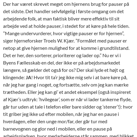
Der har været skrevet meget om hjernens brug for pauser på
det sidste. Det handler selvfølgelig i første omgang om det
arbejdende folk, at man faktisk bliver mere effektiv til sit
arbejde ved at holde pauser, i stedet for at køre på hele tiden.
”Mange undervurderer, hvor vigtige pauser er for hjernen”,
siger hjerneforsker Troels W. Kjær. ”Formålet med pauser er
netop at give hjernen mulighed for at komme i grundtilstand.
Det er her, den sorterer, prioriterer og lader op.” Nu er vi i
Byens Fællesskab en del, der ikke er på arbejdsmarkedet
længere, så gælder det også for os? Der skal lyde et højt og
klingende:
JA
! Hvor tit ta’r jeg ikke mig selv i at bare køre på,
når jeg har gang i noget, og fortsætte, selv om jeg kan mærke
trætheden. Eller jeg kan gi’ et andet eksempel (også inspireret
af Kjær’s udtryk: ’hvilegear’, som er når vi lader tankerne flyde,
går tur uden at tale i telefon eller bare sidder og ’stener’!): hvor
tit griber jeg ikke ud efter mobilen, når jeg har en pause i
hverdagen, eller den unge mor/far, der går tur med
barnevognen og glor ned i mobilen, eller en pause på
arbejdspladsen, hvor medarbejderne står sammen, med blikket