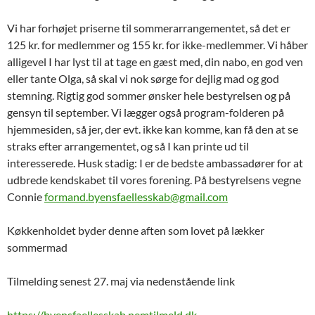
Vi har forhøjet priserne til sommerarrangementet, så det er
125 kr. for medlemmer og 155 kr. for ikke-medlemmer. Vi håber
alligevel I har lyst til at tage en gæst med, din nabo, en god ven
eller tante Olga, så skal vi nok sørge for dejlig mad og god
stemning. Rigtig god sommer ønsker hele bestyrelsen og på
gensyn til september. Vi lægger også program-folderen på
hjemmesiden, så jer, der evt. ikke kan komme, kan få den at se
straks efter arrangementet, og så I kan printe ud til
interesserede. Husk stadig: I er de bedste ambassadører for at
udbrede kendskabet til vores forening. På bestyrelsens vegne
Connie
formand.byensfaellesskab@gmail.com
Køkkenholdet byder denne aften som lovet på lækker
sommermad
Tilmelding senest 27. maj via nedenstående link
https://byensfaellesskab.nemtilmeld.dk