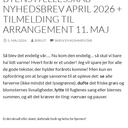
NYHEDSBREV APRIL 2026 +
TILMELDING TIL
ARRANGEMENT 11. MAJ
1. MAJ 2026
BIRGIT
SKRIV EN KOMMENTAR
Så blev det endelig vår…. Nu kom den endelig… så skal vi bare
ha’ lidt varme! Hvert forår er et under! Jeg vil spare jer for alle
de gode tekster, der hylder forårets komme! Men kun en
opfordring om at bruge sanserne til at opleve det:
se
alle
farverne (ikke mindst det lysegrønne),
dufte
det friske græs og
blomsternes livsaligheder,
lytte
til fuglenes sang eller biernes
summen, og alt det kræver én ting: nærvær og pauser.
Er det ukrudt eller skønt, duftende forår og helse for hjernen?