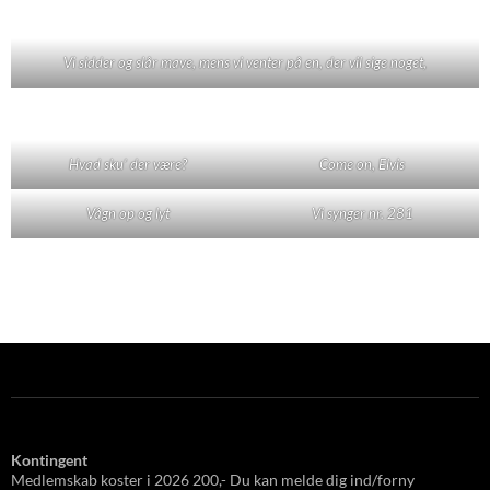
Vi sidder og slår mave, mens vi venter på en, der vil sige noget,
Hvad sku' der være?
Come on, Elvis
Vågn op og lyt
Vi synger nr. 281
Kontingent
Medlemskab koster i 2026 200,- Du kan melde dig ind/forny