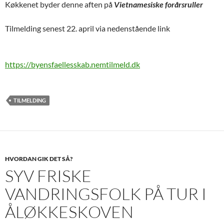
Køkkenet byder denne aften på
Vietnamesiske forårsruller
Tilmelding senest 22. april via nedenstående link
https://byensfaellesskab.nemtilmeld.dk
TILMELDING
HVORDAN GIK DET SÅ?
SYV FRISKE
VANDRINGSFOLK PÅ TUR I
ÅLØKKESKOVEN