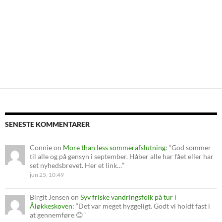
SENESTE KOMMENTARER
Connie
on
More than less sommerafslutning
: “
God sommer
til alle og på gensyn i september. Håber alle har fået eller har
set nyhedsbrevet. Her et link…
”
jun 25, 10:49
Birgit Jensen
on
Syv friske vandringsfolk på tur i
Åløkkeskoven
: “
Det var meget hyggeligt. Godt vi holdt fast i
at gennemføre 😊
”