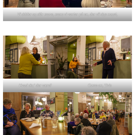
Vi sidder og slår mave, mens vi venter på en, der vil sige noget,
Hvad sku' der være?
Come on, Elvis