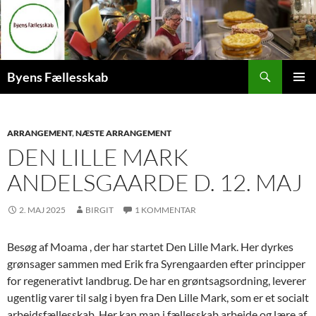
Hop
til
indhold
Søg
Byens Fællesskab
PRIMÆ
MENU
ARRANGEMENT
,
NÆSTE ARRANGEMENT
DEN LILLE MARK
ANDELSGAARDE D. 12. MAJ
2. MAJ 2025
BIRGIT
1 KOMMENTAR
Besøg af Moama , der har startet Den Lille Mark. Her dyrkes
grønsager sammen med Erik fra Syrengaarden efter principper
for regenerativt landbrug. De har en grøntsagsordning, leverer
ugentlig varer til salg i byen fra Den Lille Mark, som er et socialt
arbejdsfællesskab. Her kan man i fællesskab arbejde og lære af