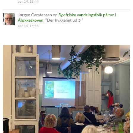
apr 14, 16:44
Jørgen Carstensen
on
Syv friske vandringsfolk på tur i
Åløkkeskoven
: “
Der hyggeligt ud☺️
”
apr 14, 15:55