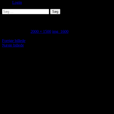
Login
Søg
efter:
img_1600
10. oktober 2025
2000 × 1500
img_1600
Forrige billede
Næste billede
Her kan du foreslå og kommentere ..