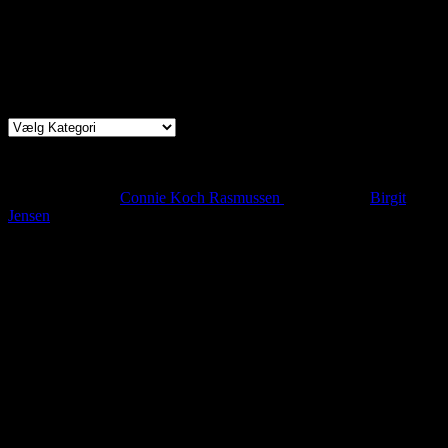
100 kr. for medlemmer
130 kr. for ikke-medlemmer.
Byens Fællesskab samarbejder med Kulturmaskinen
Kategorier
Meld dig ind i Byens Fællesskab
Vil du vide mere om medlemskab og deltagelse, kan du henvende
dig til formanden
Connie Koch Rasmussen
eller kasserer
Birgit
Jensen
Find os
Sted
Arrangementer foregår oftest i Oluffa, Caféen
på
Kulturmas
kinen,
Farvergården 7
5000 Odense C
Tider
Hver anden mandag kl. 18-21.