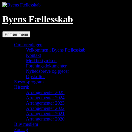
Hop
til
indhold
Byens Fællesskab
Søg
Primær menu
Om foreningen
Velkommen i Byens Fællesskab
Kontakt
Mød bestyrelsen
Foreningsdokumenter
Nyhedsbreve og pjecer
Opskrifter
Sæson-program
Historik
Arrangementer 2025
Arrangementer 2024
Arrangementer 2023
Arrangementer 2022
Arrangementer 2021
Arrangementer 2020
Bliv medlem
Forslag