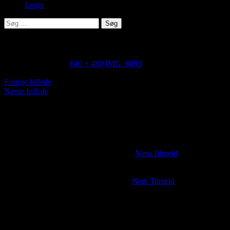
Login
Søg
efter:
IMG_6093
28. september 2022
640 × 480
IMG_6093
Forrige billede
Næste billede
– mød de venner, du ikke vidste, du havde
Kontingent
Medlemskab koster i 2026 200,- Du kan melde dig ind/forny
medlemskab i foreningen ved at benytte
Nem Tilmeld
. Her bliver du
registreret på medlemslisten og du betaler for medlemskabet.
Tilmelding til arrangementer
sker på
Nem Tilmeld
Prisen ses på tilmeldingssiden.
Spisning koster
100 kr. for medlemmer
130 kr. for ikke-medlemmer.