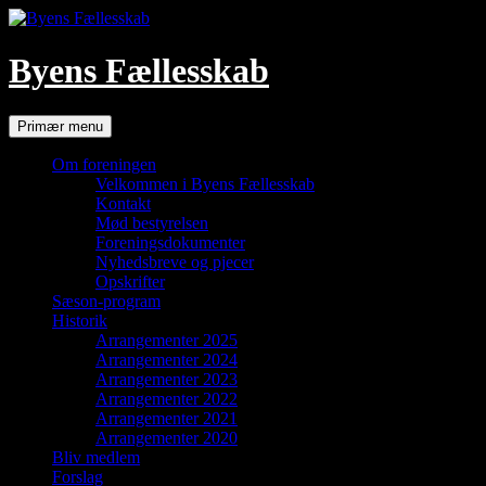
Hop
til
indhold
Byens Fællesskab
Søg
Primær menu
Om foreningen
Velkommen i Byens Fællesskab
Kontakt
Mød bestyrelsen
Foreningsdokumenter
Nyhedsbreve og pjecer
Opskrifter
Sæson-program
Historik
Arrangementer 2025
Arrangementer 2024
Arrangementer 2023
Arrangementer 2022
Arrangementer 2021
Arrangementer 2020
Bliv medlem
Forslag