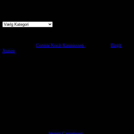
Byens Fællesskab samarbejder med Kulturmaskinen
Kategorier
Meld dig ind i Byens Fællesskab
Vil du vide mere om medlemskab og deltagelse, kan du henvende
dig til formanden
Connie Koch Rasmussen
eller kasserer
Birgit
Jensen
Find os
Sted
Arrangementer foregår oftest i Oluffa, Caféen
på
Kulturmas
kinen,
Farvergården 7
5000 Odense C
Tider
Hver anden mandag kl. 18-21.
Hjemmesiden tilhører Byens Fællesskab og er oprettet i november
2021. Ansvarlig i 2026:
Jørgen Carstensen