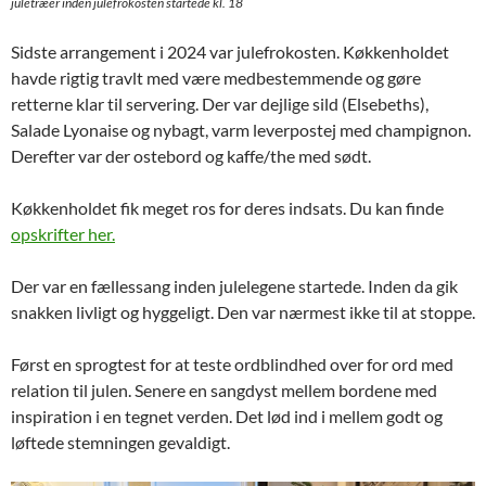
juletræer inden julefrokosten startede kl. 18
Sidste arrangement i 2024 var julefrokosten. Køkkenholdet
havde rigtig travlt med være medbestemmende og gøre
retterne klar til servering. Der var dejlige sild (Elsebeths),
Salade Lyonaise og nybagt, varm leverpostej med champignon.
Derefter var der ostebord og kaffe/the med sødt.
Køkkenholdet fik meget ros for deres indsats. Du kan finde
opskrifter her.
Der var en fællessang inden julelegene startede. Inden da gik
snakken livligt og hyggeligt. Den var nærmest ikke til at stoppe.
Først en sprogtest for at teste ordblindhed over for ord med
relation til julen. Senere en sangdyst mellem bordene med
inspiration i en tegnet verden. Det lød ind i mellem godt og
løftede stemningen gevaldigt.