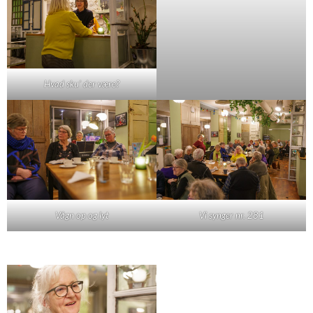
Hvad sku' der være?
Vågn op og lyt
Vi synger nr. 281