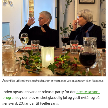
Åse er ikke utilfreds med madholdet. Hun er tvært imod ved at lægge an til en klappetur.
Inden opvasken var der release-party for det
næste sæson-
program
og der blev ønsket glædelig jul og godt nytår og på
gensyn d. 20. januar til Fællessang.