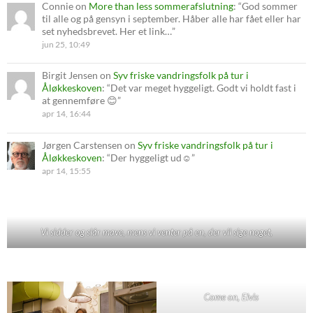
Connie
on
More than less sommerafslutning
: “
God sommer
til alle og på gensyn i september. Håber alle har fået eller har
set nyhedsbrevet. Her et link…
”
jun 25, 10:49
Birgit Jensen
on
Syv friske vandringsfolk på tur i
Åløkkeskoven
: “
Det var meget hyggeligt. Godt vi holdt fast i
at gennemføre 😊
”
apr 14, 16:44
Jørgen Carstensen
on
Syv friske vandringsfolk på tur i
Åløkkeskoven
: “
Der hyggeligt ud☺️
”
apr 14, 15:55
Vi sidder og slår mave, mens vi venter på en, der vil sige noget,
Come on, Elvis