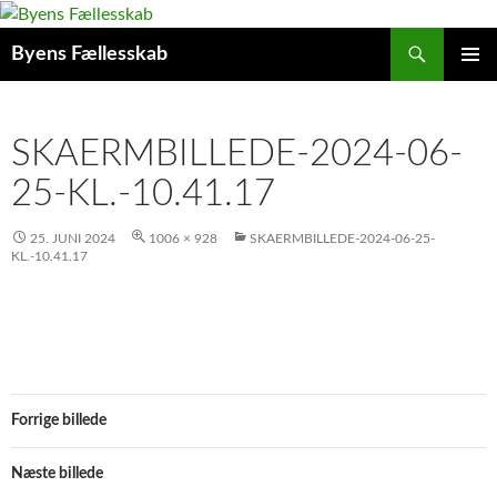
Hop
til
Søg
Byens Fællesskab
indhold
PRIMÆ
MENU
SKAERMBILLEDE-2024-06-
25-KL.-10.41.17
25. JUNI 2024
1006 × 928
SKAERMBILLEDE-2024-06-25-
KL.-10.41.17
Forrige billede
Næste billede