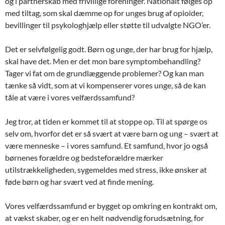
og i partnerskab med frivillige foreninger. Nationalt følges op
med tiltag, som skal dæmme op for unges brug af opioider,
bevillinger til psykologhjælp eller støtte til udvalgte NGO’er.
Det er selvfølgelig godt. Børn og unge, der har brug for hjælp,
skal have det. Men er det mon bare symptombehandling?
Tager vi fat om de grundlæggende problemer? Og kan man
tænke så vidt, som at vi kompenserer vores unge, så de kan
tåle at være i vores velfærdssamfund?
Jeg tror, at tiden er kommet til at stoppe op. Til at spørge os
selv om, hvorfor det er så svært at være barn og ung – svært at
være menneske – i vores samfund. Et samfund, hvor jo også
børnenes forældre og bedsteforældre mærker
utilstrækkeligheden, sygemeldes med stress, ikke ønsker at
føde børn og har svært ved at finde mening.
Vores velfærdssamfund er bygget op omkring en kontrakt om,
at vækst skaber, og er en helt nødvendig forudsætning, for