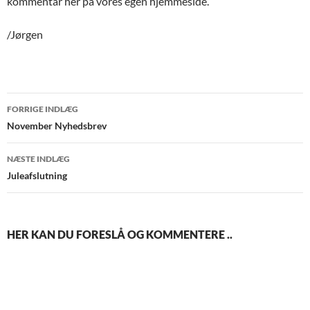
kommentar her på vores egen hjemmeside.
/Jørgen
Indlægsnavigation
FORRIGE INDLÆG
November Nyhedsbrev
NÆSTE INDLÆG
Juleafslutning
HER KAN DU FORESLÅ OG KOMMENTERE ..