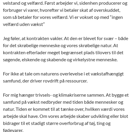
velstand og velfærd. Først arbejder vi, sidenhen producerer og
forbruger vi varer, hvorefter vi betaler skat af overskuddet,
som så betaler for vores velfærd. Vi er vokset op med “ingen
velfærd uden vækst”
Jeg føler, at kontrakten vakler. At den er blevet for svær – både
for det skrøbelige menneske og vores skrøbelige natur. At
kontrakten efterlader meget begrænset plads tilovers til det
søgende, elskende og skabende og virkelystne menneske.
For ikke at tale om naturens overlevelse i et vækstafhængigt
samfund, der driver rovdrift på ressourcer.
For mig hænger trivsels- og klimakriserne sammen. At bygge et
samfund på vækst nedbryder med tiden både mennesker og
natur. Tiden er kommet til at tænke over, hvilken værdi vores
arbejde skal have. Om vores arbejde skaber udvikling eller blot
bidrager til et stadigt større overforbrug af tøj, ting og
fødevarer.