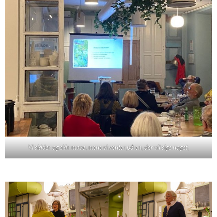
Vi sidder og slår mave, mens vi venter på en, der vil sige noget,