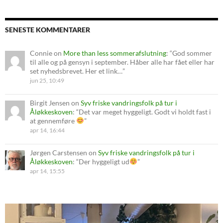
SENESTE KOMMENTARER
Connie
on
More than less sommerafslutning
: “
God sommer
til alle og på gensyn i september. Håber alle har fået eller har
set nyhedsbrevet. Her et link…
”
jun 25, 10:49
Birgit Jensen
on
Syv friske vandringsfolk på tur i
Åløkkeskoven
: “
Det var meget hyggeligt. Godt vi holdt fast i
at gennemføre
”
apr 14, 16:44
Jørgen Carstensen
on
Syv friske vandringsfolk på tur i
Åløkkeskoven
: “
Der hyggeligt ud
”
apr 14, 15:55