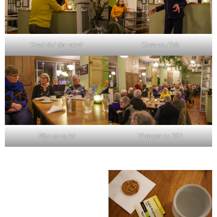
Hvad sku' der være?
Come on, Elvis
Vågn op og lyt
Vi synger nr. 281