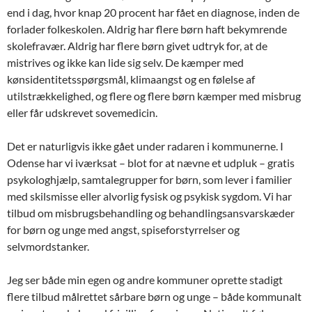
end i dag, hvor knap 20 procent har fået en diagnose, inden de
forlader folkeskolen. Aldrig har flere børn haft bekymrende
skolefravær. Aldrig har flere børn givet udtryk for, at de
mistrives og ikke kan lide sig selv. De kæmper med
kønsidentitetsspørgsmål, klimaangst og en følelse af
utilstrækkelighed, og flere og flere børn kæmper med misbrug
eller får udskrevet sovemedicin.
Det er naturligvis ikke gået under radaren i kommunerne. I
Odense har vi iværksat – blot for at nævne et udpluk – gratis
psykologhjælp, samtalegrupper for børn, som lever i familier
med skilsmisse eller alvorlig fysisk og psykisk sygdom. Vi har
tilbud om misbrugsbehandling og behandlingsansvarskæder
for børn og unge med angst, spiseforstyrrelser og
selvmordstanker.
Jeg ser både min egen og andre kommuner oprette stadigt
flere tilbud målrettet sårbare børn og unge – både kommunalt