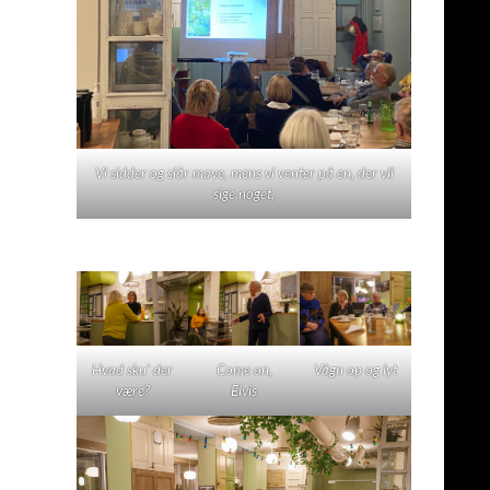
Vi sidder og slår mave, mens vi venter på en, der vil
sige noget,
Hvad sku' der
Come on,
Vågn op og lyt
være?
Elvis