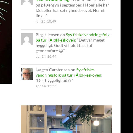
og på gensyn i september. Håber alle har
fået eller har set nyhedsbrevet. Her et
link…
”
jun 25, 10:49
Birgit Jensen
on
Syv friske vandringsfolk
på tur i Åløkkeskoven
: “
Det var meget
hyggeligt. Godt vi holdt fast i at
gennemføre 😊
”
apr 14, 16:44
Jørgen Carstensen
on
Syv friske
vandringsfolk på tur i Åløkkeskoven
:
“
Der hyggeligt ud☺️
”
apr 14, 15:55