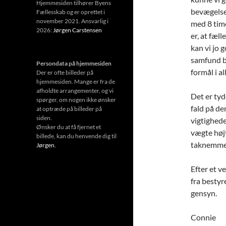
Hjemmesiden tilhører Byens
bevægelse 
Fællesskab og er oprettet i
november 2021. Ansvarlig i
med 8 time
2026:
Jørgen Carstensen
er, at fæl
kan vi jo 
samfund bli
Persondata på hjemmesiden
formål i a
Der er ofte billeder på
hjemmesiden. Mange er fra de
afholdte arrangementer, og vi
Det er tyde
spørger, om nogen ikke ønsker
fald på de
at optræde på billeder på
siden.
vigtigheden
Ønsker du at få fjernet et
vægte højt
billede, kan du henvende dig til
taknemmeli
Jørgen.
Efter et v
fra bestyr
gensyn.
Connie