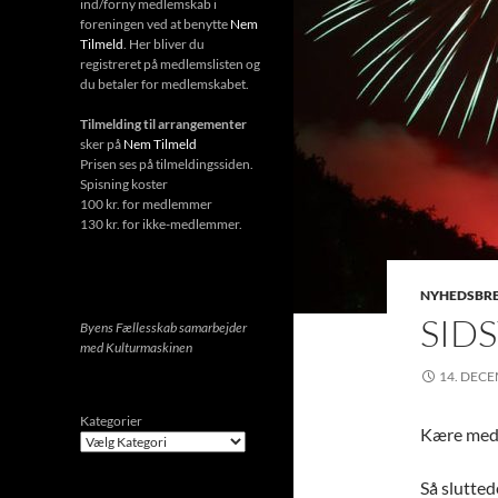
ind/forny medlemskab i
foreningen ved at benytte
Nem
Tilmeld
. Her bliver du
registreret på medlemslisten og
du betaler for medlemskabet.
Tilmelding til arrangementer
sker på
Nem Tilmeld
Prisen ses på tilmeldingssiden.
Spisning koster
100 kr. for medlemmer
130 kr. for ikke-medlemmer.
NYHEDSBR
SID
Byens Fællesskab samarbejder
med Kulturmaskinen
14. DEC
Kategorier
Kære medl
Så slutted