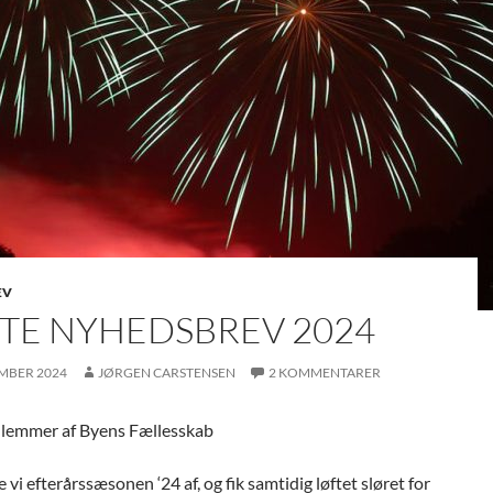
EV
STE NYHEDSBREV 2024
EMBER 2024
JØRGEN CARSTENSEN
2 KOMMENTARER
emmer af Byens Fællesskab
e vi efterårssæsonen ‘24 af, og fik samtidig løftet sløret for