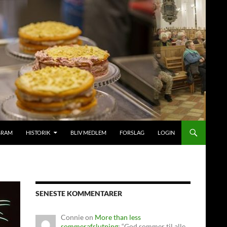
GRAM
HISTORIK
BLIV MEDLEM
FORSLAG
LOGIN
SENESTE KOMMENTARER
Connie
on
More than less
sommerafslutning
: “
God sommer til alle