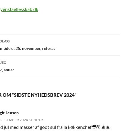
yensfaellesskab.dk
gsnavigation
NDLÆG
smøde d. 25. november, referat
LÆG
 januar
R OM “SIDSTE NYHEDSBREV 2024”
git Jensen
 DECEMBER 2024 KL. 10:05
d jul med masser af godt sul fra la køkkenchef🧑🏼‍🎄🎄