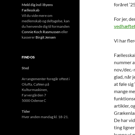
foråret ‘25
Meld dig ind i Byens
Fællesskab
Vil du vide mere om
For jer, d
medlemskab og deltagelse, kan
vedhæftet
du henvende dig til formanden
Connie Koch Rasmussen
eller
kasserer
Birgit Jensen
Vi har fler
Fællesskab
FIND OS
nummer af 
Sted
nov./dec.-
glad, når 
Arrangementer foregår oftest i
at føle si
Oluffa, Caféen
på
Kulturmas
kinen,
mange menn
Farvergården 7
funktions
5000 Odense C
artikler, 
Tider
Grækenland
Hver anden mandag kl. 18-21.
De har vid
ting ligner
kunne vi g