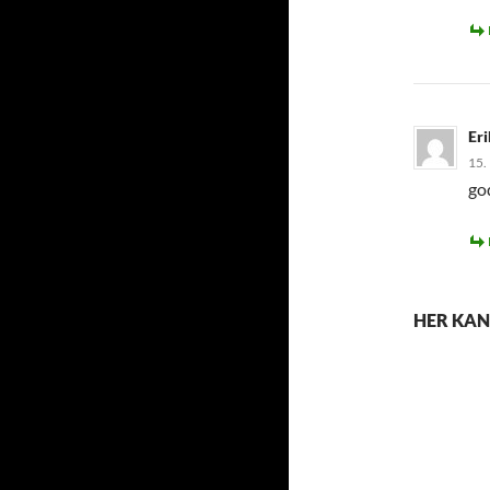
Er
15.
god
HER KAN