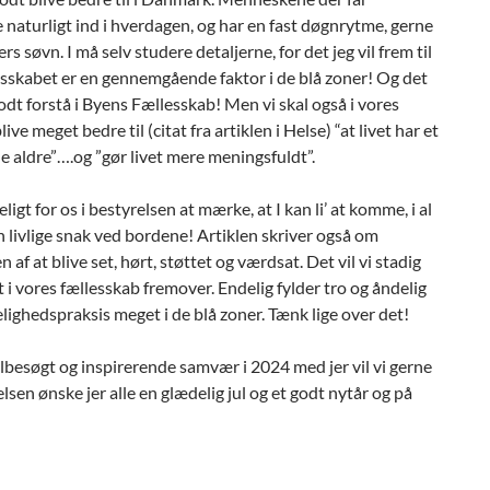
naturligt ind i hverdagen, og har en fast døgnrytme, gerne
rs søvn. I må selv studere detaljerne, for det jeg vil frem til
lesskabet er en gennemgående faktor i de blå zoner! Og det
godt forstå i Byens Fællesskab! Men vi skal også i vores
ve meget bedre til (citat fra artiklen i Helse) “at livet har et
lle aldre”….og ”gør livet mere meningsfuldt”.
ligt for os i bestyrelsen at mærke, at I kan li’ at komme, i al
n livlige snak ved bordene! Artiklen skriver også om
 af at blive set, hørt, støttet og værdsat. Det vil vi stadig
 i vores fællesskab fremover. Endelig fylder tro og åndelig
ghedspraksis meget i de blå zoner. Tænk lige over det!
elbesøgt og inspirerende samvær i 2024 med jer vil vi gerne
elsen ønske jer alle en glædelig jul og et godt nytår og på