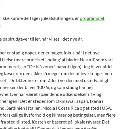
.
er ikke kunne deltage i juleafslutningen, er
programmet
.
e papirudgaver til jer, når vi ses i det nye år.
er er stadig noget, der er meget fokus på! I det nye
Helse (mere præcis et ‘indlæg’ af bladet Naturli’, som var i
nummeret), er “De blå zoner” nævnt (igen). Jeg bliver altid
jeg læser om dem. Ikke så meget om det at leve længe, men
g ‘set’! De blå zoner er områder i verden med usædvanligt
esker, der bliver 100 år, og som stadig har høj
evne. Der har været spændende udsendelser i TV og
og her igen! Det er steder som Okinawa i Japan, Ikaria i
, Sardinien i Italien, Nicola i Costa Rica og et sted i USA.
t forskellige livsforhold og klimaer og betingelser, men flere
 fra sted til sted. Kosten er baseret på lokale råvarer. Det
odt blive bedre til i Danmark. Menneskene der får