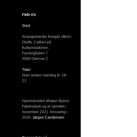
FIND OS
Sted
Arrangementer foregår oftest i
Oluffa, Caféen
på
Kulturmas
kinen,
Farvergården 7
5000 Odense C
Tider
Hver anden mandag kl. 18-
21.
Hjemmesiden tilhører Byens
Fællesskab og er oprettet i
november 2021. Ansvarlig i
2026:
Jørgen Carstensen