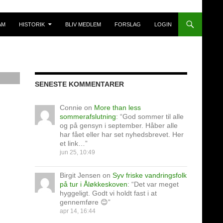
AM
HISTORIK
BLIV MEDLEM
FORSLAG
LOGIN
SENESTE KOMMENTARER
Connie
on
More than less
sommerafslutning
: “
God sommer til alle
og på gensyn i september. Håber alle
har fået eller har set nyhedsbrevet. Her
et link…
”
jun 25, 10:49
Birgit Jensen
on
Syv friske vandringsfolk
på tur i Åløkkeskoven
: “
Det var meget
hyggeligt. Godt vi holdt fast i at
gennemføre 😊
”
apr 14, 16:44