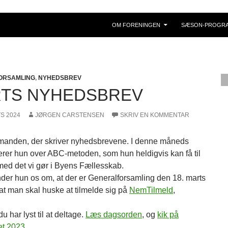
OM FORENINGEN
SÆSON-PROGR
ORSAMLING
,
NYHEDSBREV
TS NYHEDSBREV
TS 2024
JØRGEN CARSTENSEN
SKRIV EN KOMMENTAR
rmanden, der skriver nyhedsbrevene. I denne måneds
erer hun over ABC-metoden, som hun heldigvis kan få til
med det vi gør i Byens Fællesskab.
der hun os om, at der er Generalforsamling den 18. marts
 at man skal huske at tilmelde sig på
NemTilmeld
,
du har lyst til at deltage.
Læs dagsorden
, og
kik på
et 2023
.