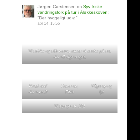
Jørgen Carstensen
on
Syv friske
vandringsfolk på tur i Åløkkeskoven
:
“
Der hyggeligt ud☺️
”
apr 14, 15:55
Vi sidder og slår mave, mens vi venter på en,
der vil sige noget,
Hvad sku'
Come on,
Vågn op og
der være?
Elvis
lyt
Vi synger nr. 281