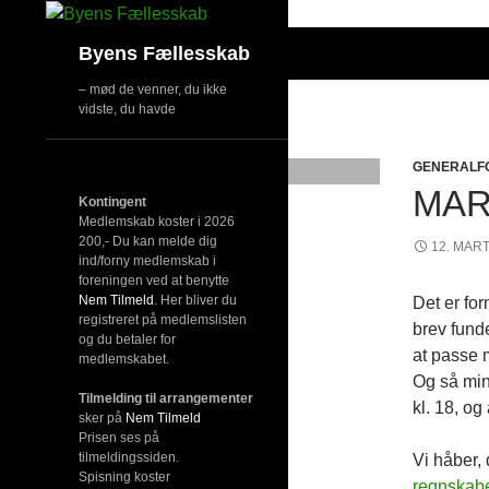
Hop
til
Søg
Byens Fællesskab
indhold
– mød de venner, du ikke
vidste, du havde
GENERALF
MAR
Kontingent
Medlemskab koster i 2026
200,- Du kan melde dig
12. MAR
ind/forny medlemskab i
foreningen ved at benytte
Nem Tilmeld
. Her bliver du
Det er fo
registreret på medlemslisten
brev fund
og du betaler for
at passe 
medlemskabet.
Og så min
Tilmelding til arrangementer
kl. 18, og
sker på
Nem Tilmeld
Prisen ses på
tilmeldingssiden.
Vi håber, 
Spisning koster
regnskab