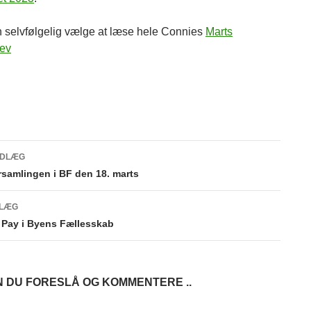
 selvfølgelig vælge at læse hele Connies
Marts
ev
gsnavigation
NDLÆG
rsamlingen i BF den 18. marts
DLÆG
 Pay i Byens Fællesskab
 DU FORESLÅ OG KOMMENTERE ..