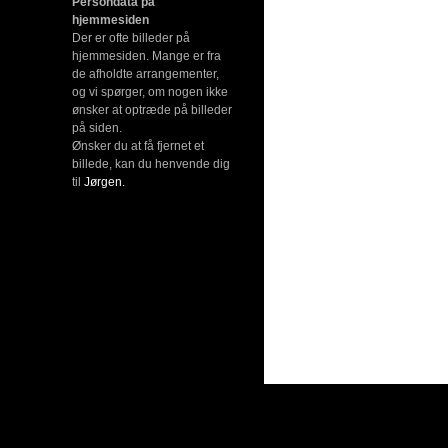
Persondata på
hjemmesiden
Der er ofte billeder på
hjemmesiden. Mange er fra
de afholdte arrangementer,
og vi spørger, om nogen ikke
ønsker at optræde på billeder
på siden.
Ønsker du at få fjernet et
billede, kan du henvende dig
til
Jørgen.