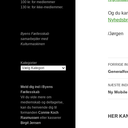
100 kr. for medlemmer
130 kr. for ikke-medlemmer.
Og du kan
Nyhedsbr
/Jørgen
Byens Fællesskab
samarbejder med
Kulturmaskinen
Indlæ
Kategorier
FORRIGE I
Generalfo
NÆSTE IN
Meld dig ind i Byens
Ny Mobile
Fællesskab
Vil du vide mere om
medlemskab og deltagelse,
kan du henvende dig til
formanden
Connie Koch
HER KAN
Rasmussen
eller kasserer
Birgit Jensen